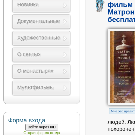
фильм 
Новинки
Матрон
беспла
Документальные
Художественные
О святых
О монастырях
Мультфильмы
Mне это нравит
Форма входа
людей. Лю
Войти через uID
похоронен
Старая форма входа