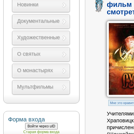
фильм 
Новинки
смотре
Документальные
Художественные
О святых
О монастырях
Мультфильмы
Mне это нравит
Учителями
Форма входа
Храповицк
Войти через uID
причислен
Старая форма входа