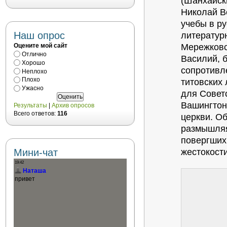
(Шанхайск
Николай В
учебы в р
Наш опрос
литератур
Оцените мой сайт
Мережковс
Отлично
Василий, 
Хорошо
сопротивл
Неплохо
Плохо
титовских 
Ужасно
для Совет
Вашингтон
Результаты
|
Архив опросов
Всего ответов:
116
церкви. Об
размышляя
повергших
жестокости
Мини-чат