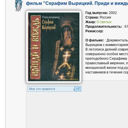
фильм "Серафим Вырицкий. Приди и виждь
Год выпуска:
2002
Страна:
Россия
Жанр:
О святых
Продолжительность:
: 6
Режиссер:
О фильме:
: Документал
Вырицком с комментария
В летописи деяний совре
совершенно особое место
преподобного Серафима 
православный мирянин, п
монашеской жизни под р
наставников в течение со
Mне это нравится
+7