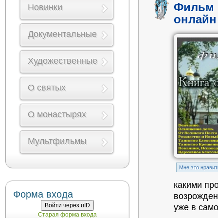
Фильм 
Новинки
онлайн
Документальные
Художественные
О святых
О монастырях
Мультфильмы
Mне это нравит
какими пр
Форма входа
возрожден
Войти через uID
уже в сам
Старая форма входа