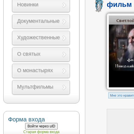
фильм 
Новинки
Документальные
Художественные
О святых
О монастырях
Мультфильмы
Mне это нравит
Форма входа
Войти через uID
Старая форма входа