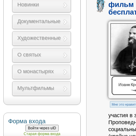
фильм 
Новинки
беспла
Документальные
Художественные
О святых
О монастырях
Мультфильмы
Mне это нравит
участия в 
Форма входа
Проповедн
Войти через uID
социальны
Старая форма входа