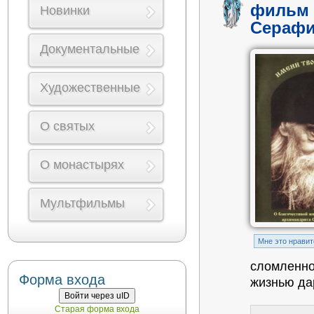
фильм 
Новинки
Серафи
Документальные
Художественные
О святых
О монастырях
Мультфильмы
Mне это нравит
сломленно
Форма входа
жизнью да
Войти через uID
Старая форма входа