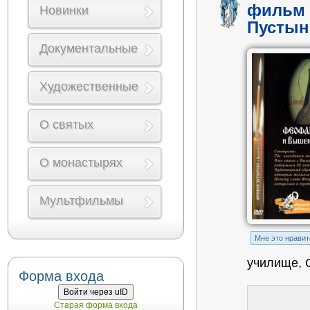
фильм 
Новинки
Пустын
Документальные
Художественные
О святых
О монастырях
Мультфильмы
Mне это нравит
училище, 
Форма входа
Войти через uID
Старая форма входа