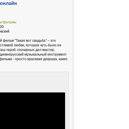
 онлайн
льтфильмы
00
вский
фильм "Такая вот свадьба” – это
стливой любви, которая чуть было не
Наш герой, гончарных дел мастер,
- древнерусский музыкальный инструмент
 фильма - просто красивая девушка, каких