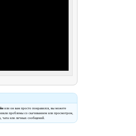
йн
или он вам просто понравился, вы можете
озникли проблемы со скачиванием или просмотром,
, чата или личных сообщений.