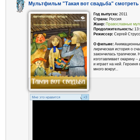
Мультфильм "Такая вот свадьба" смотреть
Год выпуска:
2011
Страна:
Россия
Жанр:
Православные му
Продолжительность:
13:
Режиссер:
Сергей Струсо
О фильме:
Анимационный 
лирическая история о сча
закончилась трагически. 
изготавливает окарину -
и играет на ней. Героиня
много вокруг...
Mне это нравится
+3