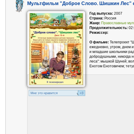
Мультфильм "Доброе Слово. Шишкин Лес" 
Год выпуска:
2007
Страна:
Россия
Жанр:
Православные му
Продолжительность:
02:
Режиссер:
О фильме:
Телепроект "Ш
ежедневно, утром, днем и
и младшие школьники рад
добродушными, никогда 
леса": мышкой Шуней; вол
Енотом Енотовичем; тету
Mне это нравится
+3