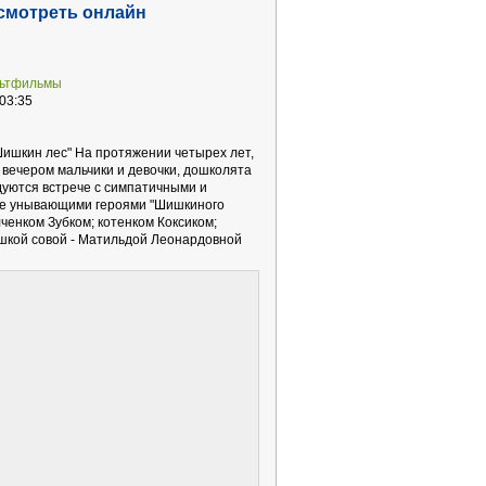
смотреть онлайн
льтфильмы
03:35
ишкин лес" На протяжении четырех лет,
 вечером мальчики и девочки, дошколята
уются встрече с симпатичными и
не унывающими героями "Шишкиного
ченком Зубком; котенком Коксиком;
шкой совой - Матильдой Леонардовной