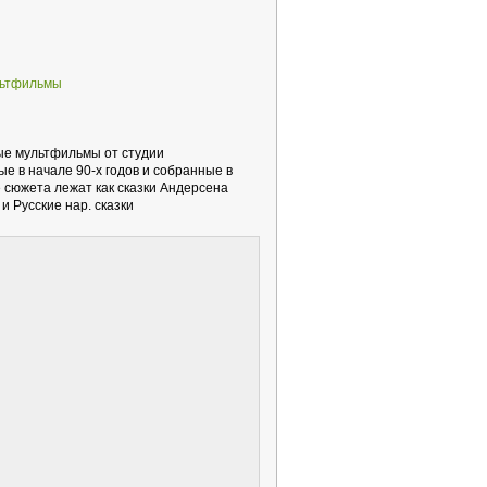
льтфильмы
е мультфильмы от студии
е в начале 90-х годов и собранные в
 сюжета лежат как сказки Андерсена
и Русские нар. сказки