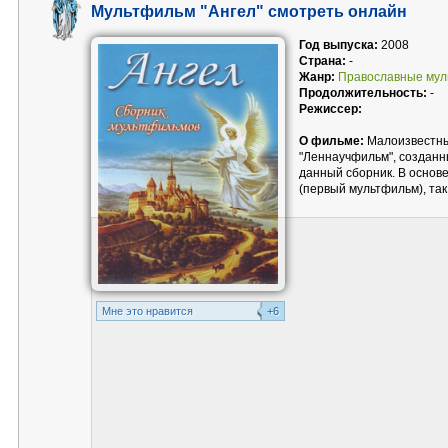
Мультфильм "Ангел" смотреть онлайн
Год выпуска:
2008
Страна:
-
Жанр:
Православные му
Продолжительность:
-
Режиссер:
О фильме:
Малоизвестны
"Леннаучфильм", созданны
данный сборник. В основе
(первый мультфильм), так 
Mне это нравится
+6