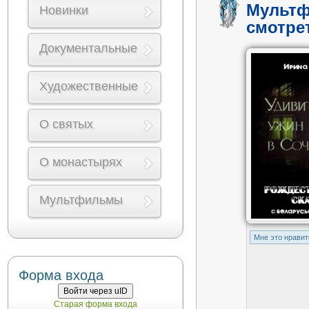
Мультф
Новинки
смотре
Документальные
Художественные
О святых
О монастырях
Мультфильмы
Mне это нравит
Форма входа
Войти через uID
Старая форма входа