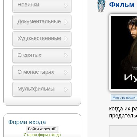
Фильм 
Новинки
Документальные
Художественные
О святых
О монастырях
Мультфильмы
Mне это нравит
когда их 
предател
Форма входа
Войти через uID
Старая форма входа