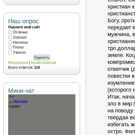
христиан к
христианст
Богу, прот
Наш опрос
передает 
Оцените мой сайт
Отлично
мужчина, 
Хорошо
христианин
Неплохо
трл.доллар
Плохо
Ужасно
земле. Ког
компромис
Результаты
|
Архив опросов
Всего ответов:
116
ответчик 
повестки в
изумлению
(которого
Мини-чат
Итак, нача
зло в мир 
на поводу 
твердая ве
избегать ж
остро. Фи