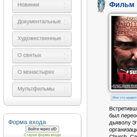
Фильм 
Новинки
Документальные
Художественные
О святых
О монастырях
Мультфильмы
Mне это нравит
Встретивш
был перео
Форма входа
дьяволу Э
организаци
Войти через uID
Старая форма входа
Church, Ca