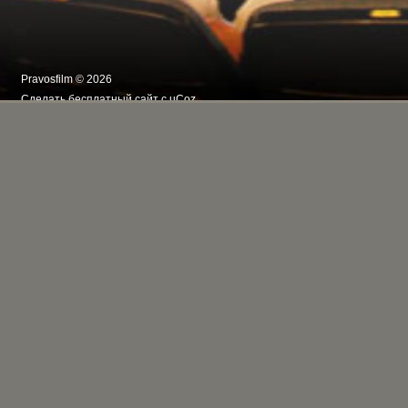
Pravosfilm © 2026
Сделать
бесплатный сайт
с
uCoz