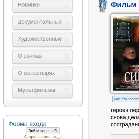
Фильм 
Новинки
Документальные
Художественные
О святых
О монастырях
Мультфильмы
Mне это нравит
героев пе
снова дела
Форма входа
сострадан
Войти через uID
Старая форма входа