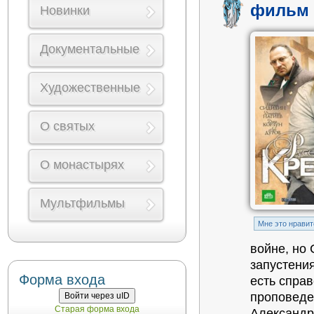
фильм 
Новинки
Документальные
Художественные
О святых
О монастырях
Мультфильмы
Mне это нравит
войне, но 
запустения
Форма входа
есть справ
проповеде
Войти через uID
Старая форма входа
Александр