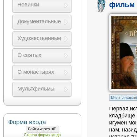
фильм 
Новинки
Документальные
Художественные
О святых
О монастырях
Мультфильмы
Mне это нравит
Первая ис
кладбище р
Форма входа
игумен мо
нам, нази
Войти через uID
Старая форма входа
история "