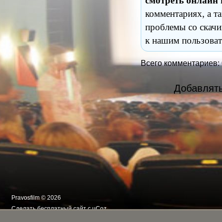
смотреть онлайн
комментариях, а т
проблемы со скачи
к нашим пользоват
Всего комментариев:
Добавлять
Pravosfilm © 2026
Сделать
бесплатный сайт
с
uCoz