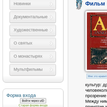
Фильм 
Новинки
Документальные
Художественные
О святых
О монастырях
Мультфильмы
Mне это нравит
культур: д
человекол
Форма входа
прозрение 
Между ним
Войти через uID
Старая форма входа
принятие 