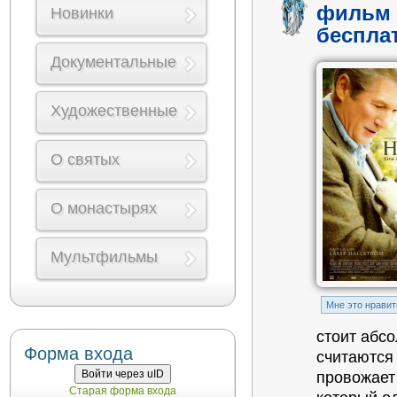
фильм 
Новинки
беспла
Документальные
Художественные
О святых
О монастырях
Мультфильмы
Mне это нравит
стоит абс
Форма входа
считаются
Войти через uID
провожает 
Старая форма входа