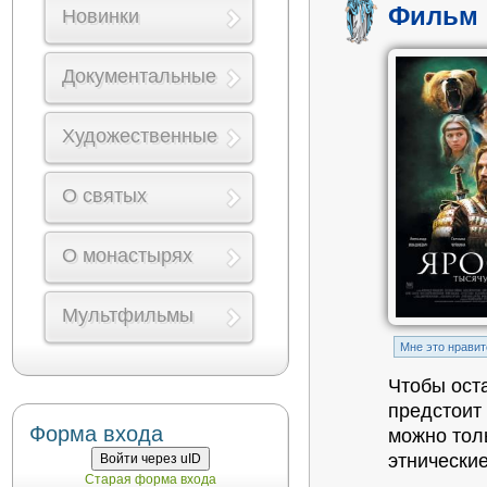
Фильм 
Новинки
Документальные
Художественные
О святых
О монастырях
Мультфильмы
Mне это нравит
Чтобы ост
предстоит
Форма входа
можно тол
этнически
Войти через uID
Старая форма входа