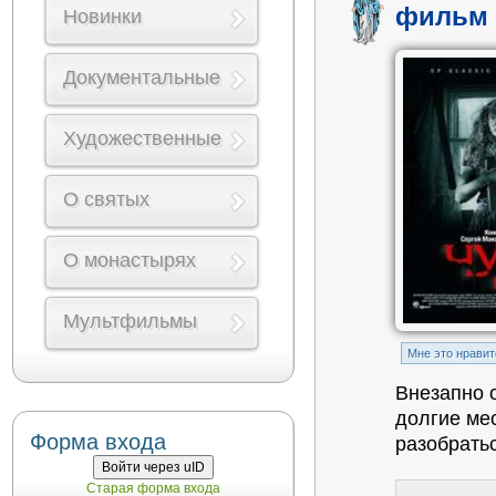
фильм 
Новинки
Документальные
Художественные
О святых
О монастырях
Мультфильмы
Mне это нравит
Внезапно о
долгие ме
Форма входа
разобрать
Войти через uID
Старая форма входа