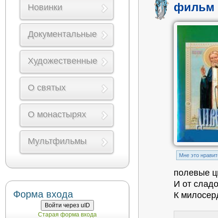
фильм 
Новинки
Документальные
Художественные
О святых
О монастырях
Мультфильмы
Mне это нравит
полевые ц
И от сладо
Форма входа
К милосер
Войти через uID
Старая форма входа