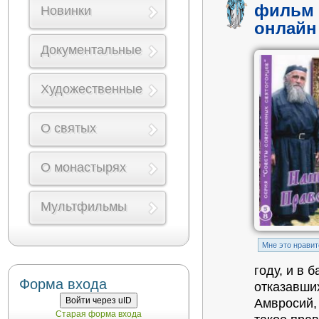
фильм 
Новинки
онлайн
Документальные
Художественные
О святых
О монастырях
Мультфильмы
Mне это нравит
году, и в
Форма входа
отказавши
Войти через uID
Амвросий, 
Старая форма входа