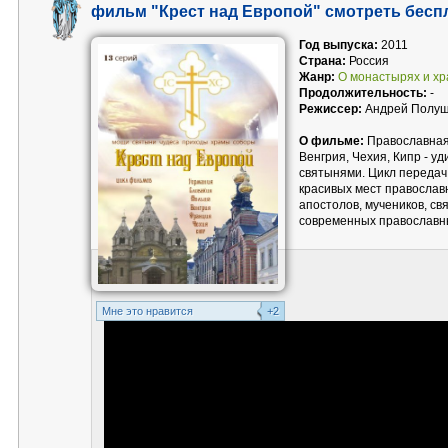
фильм "Крест над Европой" смотреть бесп
Год выпуска:
2011
Страна:
Россия
Жанр:
О монастырях и х
Продолжительность:
-
Режиссер:
Андрей Полу
О фильме:
Православная
Венгрия, Чехия, Кипр - у
святынями. Цикл передач
красивых мест православ
апостолов, мучеников, св
современных православн
Mне это нравится
+2