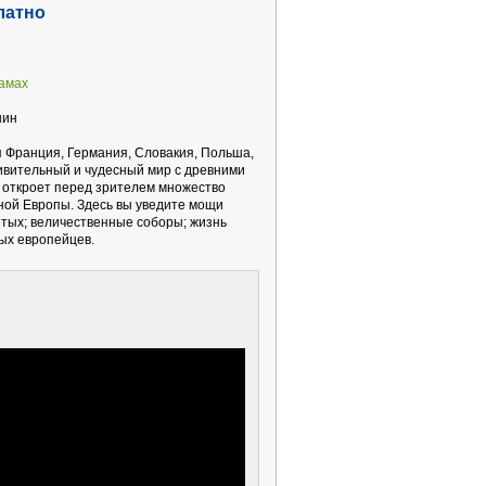
латно
рамах
шин
 Франция, Германия, Словакия, Польша,
дивительный и чудесный мир с древними
 откроет перед зрителем множество
ной Европы. Здесь вы уведите мощи
ятых; величественные соборы; жизнь
ых европейцев.