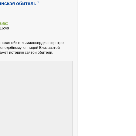
нская обитель"
рамах
16:49
ская обитель милосердия в центре
реподобномученницей Елизаветой
ажет историю святой обители.