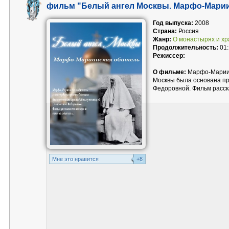
фильм "Белый ангел Москвы. Марфо-Марии
Год выпуска:
2008
Страна:
Россия
Жанр:
О монастырях и х
Продолжительность:
01:
Режиссер:
О фильме:
Марфо-Мариин
Москвы была основана п
Федоровной. Фильм расск
Mне это нравится
+8