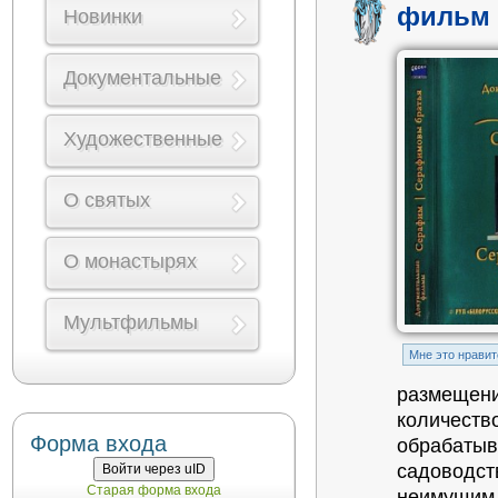
фильм 
Новинки
Документальные
Художественные
О святых
О монастырях
Мультфильмы
Mне это нравит
размещени
количество
Форма входа
обрабатыв
садоводст
Войти через uID
Старая форма входа
неимущим 