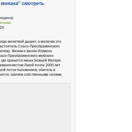
 монаха" смотреть
еоцентр
фильмы
19
огда молитвой дышит, а молитва это
 настоятель Спасо-Преображенского
мелево. Фильм о жизни Игумена
асо-Преображенского мужского
 где хранится икона Божьей Матери
 евангелистом Лукой почти 2000 лет
шой поток паломников, обитель в
ится, причем собственными силами.