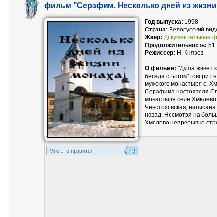
фильм "Серафим. Несколько дней из жизни
Год выпуска:
1998
Страна:
Белорусский вид
Жанр:
Документальные 
Продолжительность:
51:
Режиссер:
Н. Князев
О фильме:
"Душа живет к
беседа с Богом" говорит
мужского монастыря с. Х
Серафима настоятеля Сп
монастыря селе Хмелево,
Ченстоховская, написана
назад. Несмотря на боль
Хмелево непрерывно стро
Mне это нравится
+9