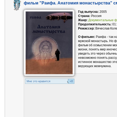
фильм "Раифа. Анатомия монастырства" с
Год выпуска:
2005
Страна:
Россия
Жанр:
Документальные 
Продолжительность:
01:
Режиссер:
Вячеслав Коле
О фильме:
Раифа - так 
мужской монастырь. Но ф
фильм об осмыслении мон
жизни, понять мир иноческ
увидеть это через обычн
невозможно понять рассуд
истинное монашество это
верующих жемчужина.
Mне это нравится
+8