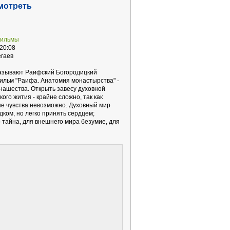
мотреть
фильмы
20:08
гаев
называют Раифский Богородицкий
ильм "Раифа. Анатомия монастырства" -
ашества. Открыть завесу духовной
ого жития - крайне сложно, так как
ые чувства невозможно. Духовный мир
ком, но легко принять сердцем;
 тайна, для внешнего мира безумие, для