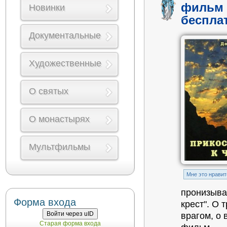
фильм 
Новинки
беспла
Документальные
Художественные
О святых
О монастырях
Мультфильмы
Mне это нравит
пронизыва
Форма входа
крест". О 
Войти через uID
врагом, о 
Старая форма входа