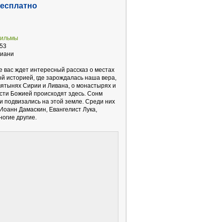
бесплатно
фильмы
53
биани
 вас ждет интересный рассказ о местах
й историей, где зарождалась наша вера,
вятынях Сирии и Ливана, о монастырях и
ости Божией происходят здесь. Сонм
и подвизались на этой земле. Среди них
 Иоанн Дамаскин, Евангелист Лука,
огие другие.