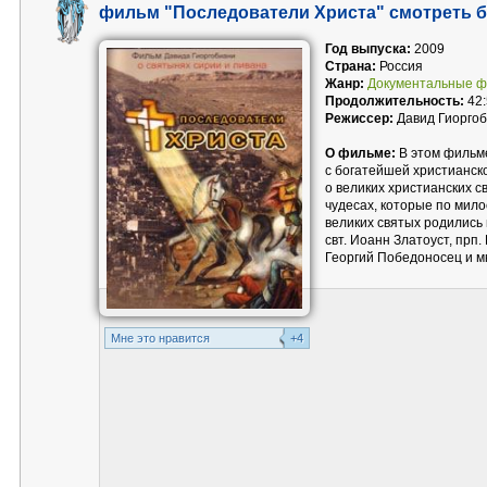
фильм "Последователи Христа" смотреть 
Год выпуска:
2009
Страна:
Россия
Жанр:
Документальные 
Продолжительность:
42:
Режиссер:
Давид Гиорго
О фильме:
В этом фильме
с богатейшей христианско
о великих христианских с
чудесах, которые по мил
великих святых родились 
свт. Иоанн Златоуст, прп.
Георгий Победоносец и мн
Mне это нравится
+4