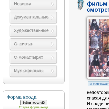
фильм 
Новинки
смотре
Документальные
Художественные
О святых
О монастырях
Мультфильмы
Mне это нравит
неповторим
Форма входа
спасая дл
Войти через uID
И среди н
Старая форма входа