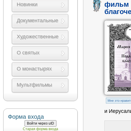
фильм 
Новинки
благоч
Документальные
Художественные
О святых
О монастырях
Мультфильмы
Mне это нравит
и Иерусал
Форма входа
Войти через uID
Старая форма входа