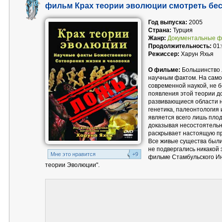
фильм Крах теории эволюции смотреть бе
Год выпуска:
2005
Страна:
Турция
Жанр:
Документальные 
Продолжительность:
01:
Режиссер:
Харун Яхья
О фильме:
Большинство 
научным фактом. На само
современной наукой, не б
появления этой теории д
развивающиеся области н
генетика, палеонтология 
является всего лишь пло
доказывая несостоятельн
раскрывает настоящую пр
Все живые существа были
не подвергались никакой 
Mне это нравится
+9
фильме Стамбульского Ин
теории Эволюции".