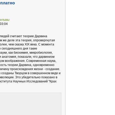
сплатно
фильмы
03:04
людей считают теорию Дарвина
м же деле эта теория, опровергнутая
олее, чем сказка XIX века. С момента
о сегодняшнего дня такие
ауки, как биохимия, микробиология,
и анатомия, показали, что дарвинизм
дом воображения. Современная наука,
ость теории Дарвина, одновременно
ичину происхождения жизни - создание.
 созданы Творцом в совершенном виде и
эволюции. Это убедительно показано в
ститута Научных Исследований "Крах