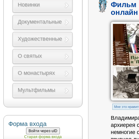
Фильм 
Новинки
онлайн
Документальные
Художественные
О святых
О монастырях
Мультфильмы
Mне это нравит
Владимира
Форма входа
архиерея 
Войти через uID
немногие 
Старая форма входа