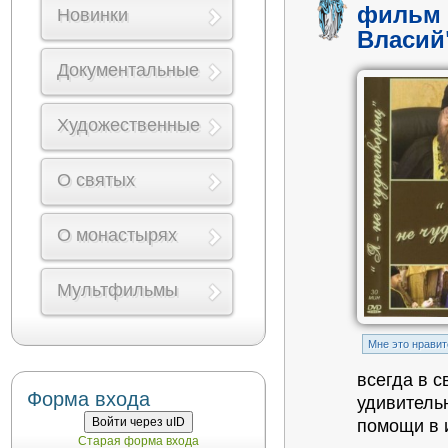
фильм 
Новинки
Власий
Документальные
Художественные
О святых
О монастырях
Мультфильмы
Mне это нравит
всегда в 
Форма входа
удивитель
Войти через uID
помощи в 
Старая форма входа