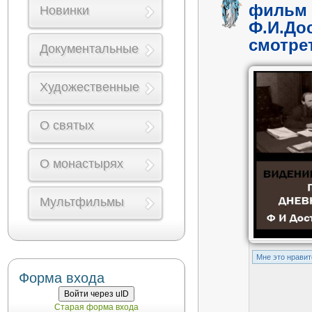
фильм 
Новинки
Ф.И.До
смотре
Документальные
Художественные
О святых
О монастырях
Мультфильмы
Mне это нравит
Форма входа
Войти через uID
Старая форма входа