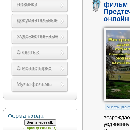
фильм 
Новинки
Предте
онлайн
Документальные
Художественные
О святых
О монастырях
Мультфильмы
Mне это нравит
Форма входа
возрождает
Войти через uID
уединенну
Старая форма входа