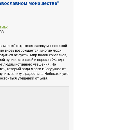
авославном монашестве"
рамах
33
ы малыя" открывает завесу монашеской
во вновь возрождается, многие люди
одиться от суеты. Мир полон соблазнов,
оей пучине страстей и пороков. Жажда
ает людям истинного утешения. Но
век, который ради любви к Богу ушел от
лучить великую радость на Небесах и уже
достоиться утешений от Бога.