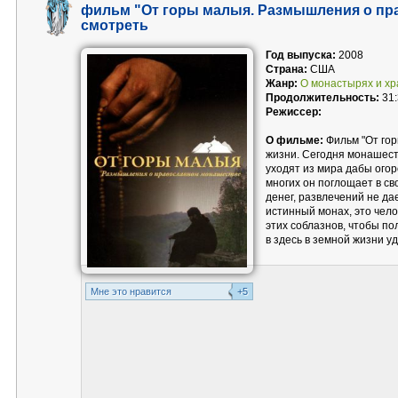
фильм "От горы малыя. Размышления о пр
смотреть
Год выпуска:
2008
Страна:
США
Жанр:
О монастырях и х
Продолжительность:
31:
Режиссер:
О фильме:
Фильм "От гор
жизни. Сегодня монашест
уходят из мира дабы огор
многих он поглощает в св
денег, развлечений не д
истинный монах, это чело
этих соблазнов, чтобы по
в здесь в земной жизни у
Mне это нравится
+5