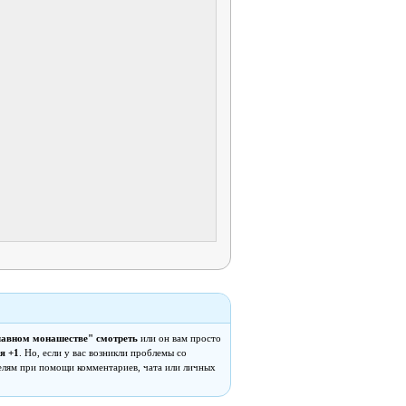
авном монашестве" смотреть
или он вам просто
я +1
. Но, если у вас возникли проблемы со
елям при помощи комментариев, чата или личных