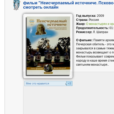
фильм "Неисчерпаемый источниче. Псково
смотреть онлайн
Год выпуска:
2009
Страна:
Россия
Жанр:
О монастырях и х
Продолжительность:
01:
Режиссер:
Л. Шапран
О фильме:
Памяти архим
Печерская обитель - это
закрывался в самые тяжки
монастырь возвещает о п
Фильм показывает соврем
народу в наше время сте
святыням монастыря..
Mне это нравится
+3