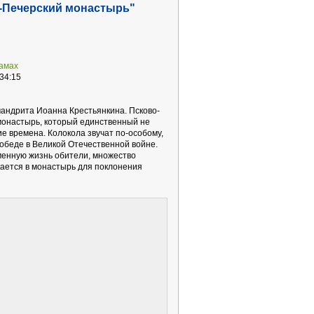
-Печерский монастырь"
рамах
34:15
андрита Иоанна Крестьянкина. Псково-
 монастырь, который единственный не
е времена. Колокола звучат по-особому,
обеде в Великой Отечественной войне.
енную жизнь обители, множество
кается в монастырь для поклонения