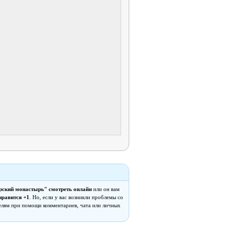
рский монастырь" смотреть онлайн
или он вам
нравится +1
. Но, если у вас возникли проблемы со
елям при помощи комментариев, чата или личных