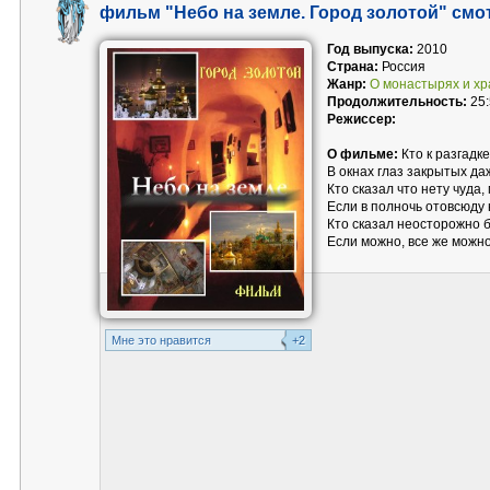
фильм "Небо на земле. Город золотой" смо
Год выпуска:
2010
Страна:
Россия
Жанр:
О монастырях и х
Продолжительность:
25:
Режиссер:
О фильме:
Кто к разгадке
В окнах глаз закрытых да
Кто сказал что нету чуда, 
Если в полночь отовсюду
Кто сказал неосторожно б
Если можно, все же можно
Mне это нравится
+2