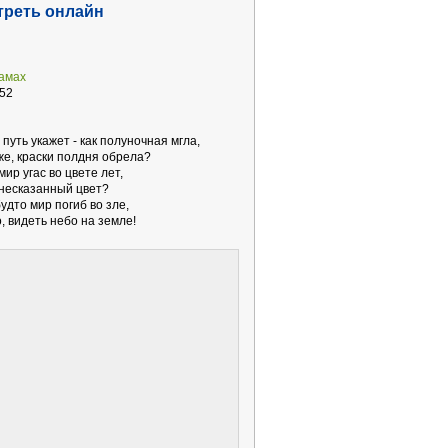
треть онлайн
рамах
52
 путь укажет - как полуночная мгла,
же, краски полдня обрела?
мир угас во цвете лет,
 несказанный цвет?
удто мир погиб во зле,
, видеть небо на земле!