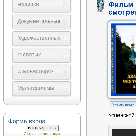
Фильм 
Новинки
смотре
Документальные
Художественные
О святых
О монастырях
Мультфильмы
Mне это нравит
Успенской
Форма входа
Войти через uID
Старая форма входа