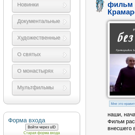
фильм 
Новинки
Крамар
Документальные
Художественные
О святых
О монастырях
Мультфильмы
Mне это нравит
наши, нач
Форма входа
Фильм расс
Войти через uID
внесшего 
Старая форма входа